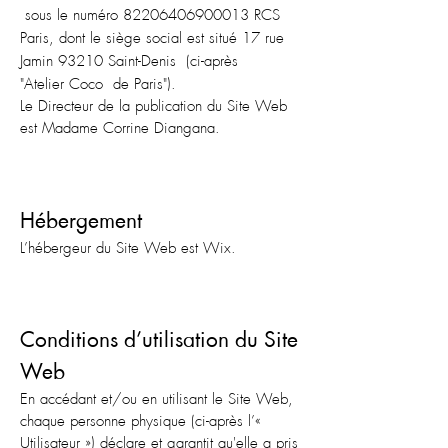
sous le numéro
82206406900013
RCS
Paris, dont le siège social est situé 17 rue
Jamin 93210 Saint-Denis (ci-après
"Atelier
Coco de
Paris").
Le Directeur de la publication du Site Web
est Madame Corrine Diangana.
Hébergement
L’hébergeur du Site Web est Wix.
Conditions d’utilisation du Site
Web
En accédant et/ou en utilisant le Site Web,
chaque personne physique (ci-après l’«
Utilisateur ») déclare et garantit qu'elle a pris