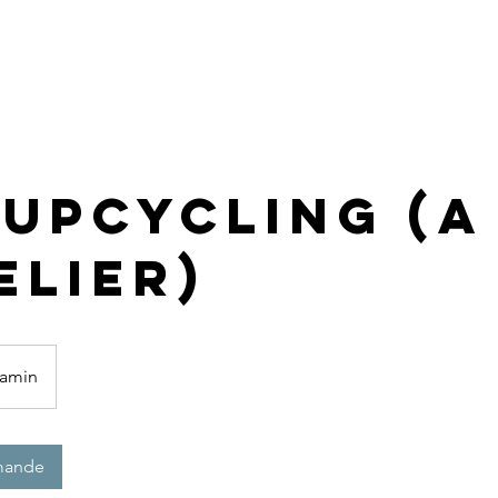
LES SERVICES
L'ATELIER
REALISATIONS
TARIFS
 Upcycling (a
elier)
Jamin
mande